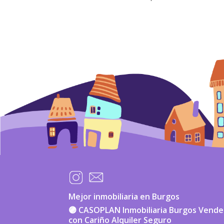
Mejor inmobiliaria en Burgos
🟣 CASOPLAN Inmobiliaria Burgos Vend
con Cariño Alquiler Seguro