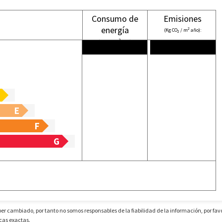
Consumo de
Emisiones
energía
2
(Kg CO
/ m
año):
2
2
(KW h / m
año):
E
F
G
 cambiado, por tanto no somos responsables de la fiabilidad de la información, por fav
cas exactas.