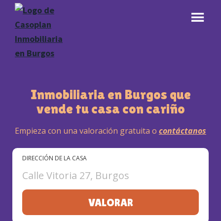
Skip
to
main
content
Casoplan
Inmobiliaria
en
Inmobiliaria en Burgos que
BURGOS
vende tu casa con cariño
Empieza con una valoración gratuita o
contáctanos
DIRECCIÓN DE LA CASA
Calle Vitoria 27, Burgos
VALORAR