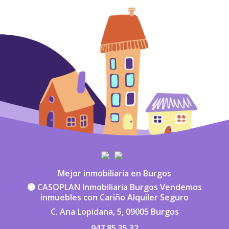
Mejor inmobiliaria en Burgos
🟣 CASOPLAN Inmobiliaria Burgos Vendemos
inmuebles con Cariño Alquiler Seguro
C. Ana Lopidana, 5, 09005 Burgos
947 85 35 32