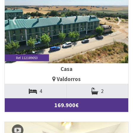
❮
❯
Ref. 112189053
Casa
Valdorros
4
2
169.900€