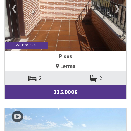
❮
❯
Ref. 110401210
Pisos
Lerma
2
2
135.000€