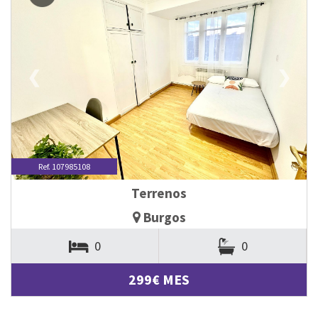
❮
❯
Ref. 107985108
Terrenos
Burgos
0
0
299€ MES