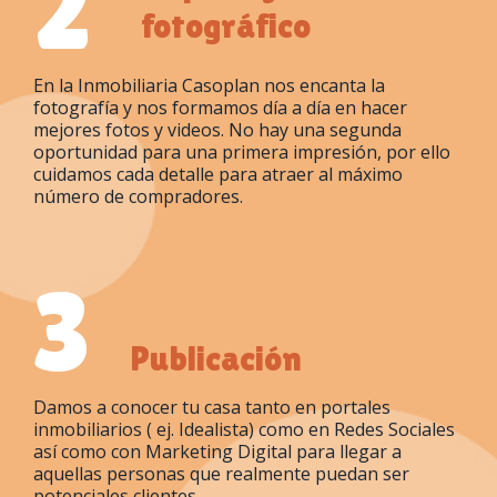
2
fotográfico
En la Inmobiliaria Casoplan nos encanta la
fotografía y nos formamos día a día en hacer
mejores fotos y videos. No hay una segunda
oportunidad para una primera impresión, por ello
cuidamos cada detalle para atraer al máximo
número de compradores.
3
Publicación
Damos a conocer tu casa tanto en portales
inmobiliarios ( ej. Idealista) como en Redes Sociales
así como con Marketing Digital para llegar a
aquellas personas que realmente puedan ser
potenciales clientes.